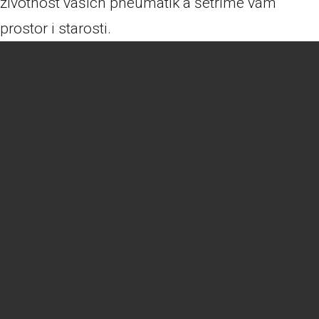
životnost vašich pneumatik a šetříme vám
prostor i starosti.
pneuservis
V Pneuservisu Osuma se specializujeme na profesionální
pneuservisní a autoservisní služby pro osobní,
dodávková i nákladní vozidla.
Odkazy
HOME
O PNEUSERVISU
SLUŽBY